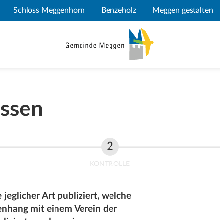
(External Link)
Schloss Meggenhorn
(External Link)
Benzeholz
(External Link)
Meggen gestalten
(E
assen
KONTROLLE
jeglicher Art publiziert, welche
nhang mit einem Verein der