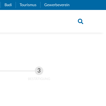
xternal Link)
Badi
(External Link)
Tourismus
(External Link)
Gewerbeverein
(External Link)
BESTÄTIGUNG