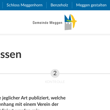
(External Link)
Schloss Meggenhorn
(External Link)
Benzeholz
(External Link)
Meggen gestalten
(E
assen
KONTROLLE
jeglicher Art publiziert, welche
nhang mit einem Verein der