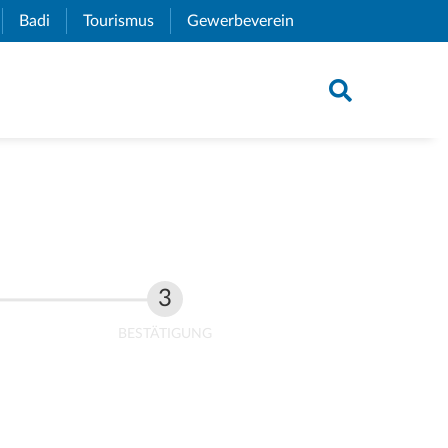
xternal Link)
Badi
(External Link)
Tourismus
(External Link)
Gewerbeverein
(External Link)
BESTÄTIGUNG