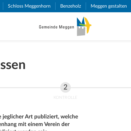
(External Link)
Schloss Meggenhorn
(External Link)
Benzeholz
(External Link)
Meggen gestalten
(E
assen
KONTROLLE
jeglicher Art publiziert, welche
nhang mit einem Verein der