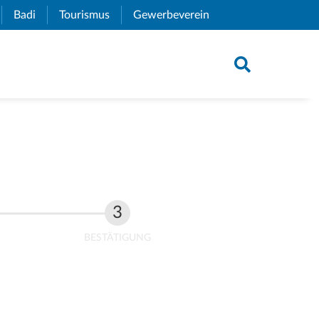
xternal Link)
Badi
(External Link)
Tourismus
(External Link)
Gewerbeverein
(External Link)
BESTÄTIGUNG