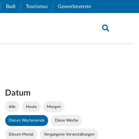
xternal Link)
Badi
(External Link)
Tourismus
(External Link)
Gewerbeverein
(External Link)
Datum
Alle
Heute
Morgen
Dieses Wochenende
Diese Woche
Diesen Monat
Vergangene Veranstaltungen