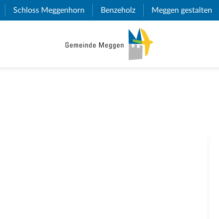
(External Link)
Schloss Meggenhorn
(External Link)
Benzeholz
(External Link)
Meggen gestalten
(E