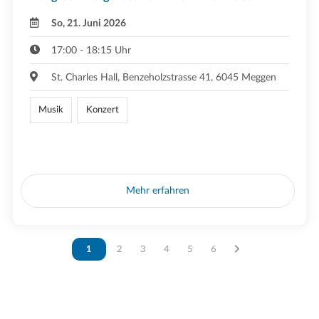
So, 21. Juni 2026
17:00 - 18:15 Uhr
St. Charles Hall, Benzeholzstrasse 41, 6045 Meggen
Musik
Konzert
Mehr erfahren
Vous êtes sur la page
1
Vous êtes sur la page
2
Vous êtes sur la page
3
Vous êtes sur la page
4
Vous êtes sur la page
5
Vous êtes sur la page
6