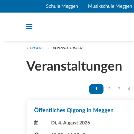
Navigation überspringen
Schule Meggen
(External Link)
Musikschule Meggen
STARTSEITE
VERANSTALTUNGEN
Veranstaltungen
Vous êtes sur la page
1
Vous êtes sur 
2
Vous ête
3
Vou
4
Öffentliches Qigong in Meggen
Di, 4. August 2026