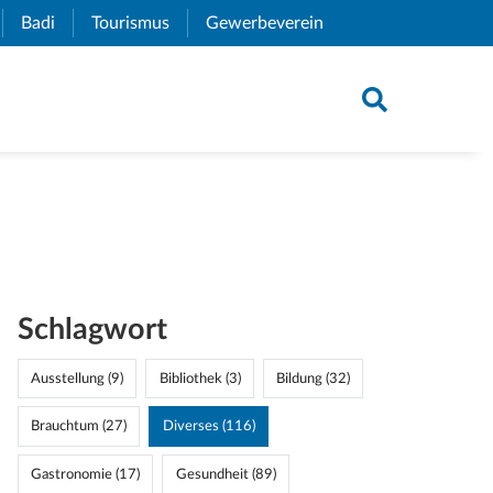
xternal Link)
Badi
(External Link)
Tourismus
(External Link)
Gewerbeverein
(External Link)
Schlagwort
Ausstellung (9)
Bibliothek (3)
Bildung (32)
Brauchtum (27)
Diverses (116)
Gastronomie (17)
Gesundheit (89)