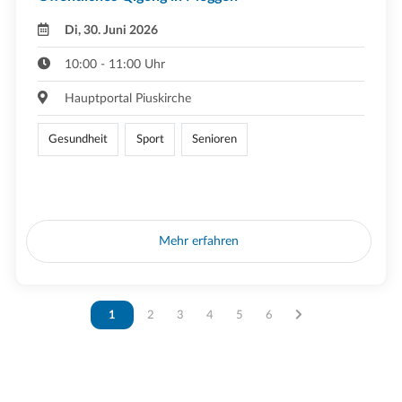
Di, 30. Juni 2026
10:00 - 11:00 Uhr
Hauptportal Piuskirche
Gesundheit
Sport
Senioren
Mehr erfahren
Vous êtes sur la page
1
Vous êtes sur la page
2
Vous êtes sur la page
3
Vous êtes sur la page
4
Vous êtes sur la page
5
Vous êtes sur la page
6