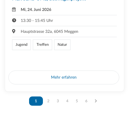
Mi, 24. Juni 2026
13:30 - 15:45 Uhr
Hauptstrasse 32a, 6045 Meggen
Jugend
Treffen
Natur
Mehr erfahren
Vous êtes sur la page
1
Vous êtes sur la page
2
Vous êtes sur la page
3
Vous êtes sur la page
4
Vous êtes sur la page
5
Vous êtes sur la page
6