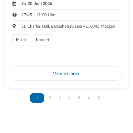
Sa, 20. Juni 2026
17:45 - 19:00 Uhr
St. Charles Hall, Benzeholzstrasse 41, 6045 Meggen
Musik
Konzert
Mehr erfahren
Vous êtes sur la page
1
Vous êtes sur la page
2
Vous êtes sur la page
3
Vous êtes sur la page
4
Vous êtes sur la page
5
Vous êtes sur la page
6