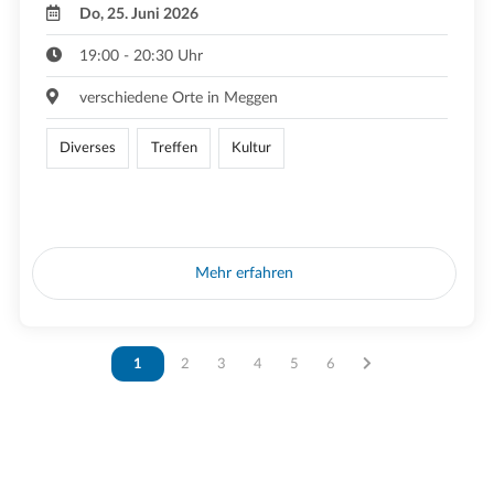
Do, 25. Juni 2026
19:00 - 20:30 Uhr
verschiedene Orte in Meggen
Diverses
Treffen
Kultur
Mehr erfahren
Vous êtes sur la page
1
Vous êtes sur la page
2
Vous êtes sur la page
3
Vous êtes sur la page
4
Vous êtes sur la page
5
Vous êtes sur la page
6