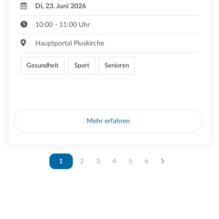
Di, 23. Juni 2026
10:00 - 11:00 Uhr
Hauptportal Piuskirche
Gesundheit
Sport
Senioren
Mehr erfahren
Vous êtes sur la page
1
Vous êtes sur la page
2
Vous êtes sur la page
3
Vous êtes sur la page
4
Vous êtes sur la page
5
Vous êtes sur la page
6