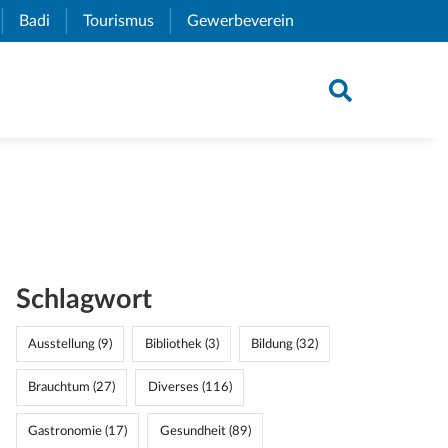
xternal Link)
Badi
(External Link)
Tourismus
(External Link)
Gewerbeverein
(External Link)
Schlagwort
Ausstellung (9)
Bibliothek (3)
Bildung (32)
Brauchtum (27)
Diverses (116)
Gastronomie (17)
Gesundheit (89)