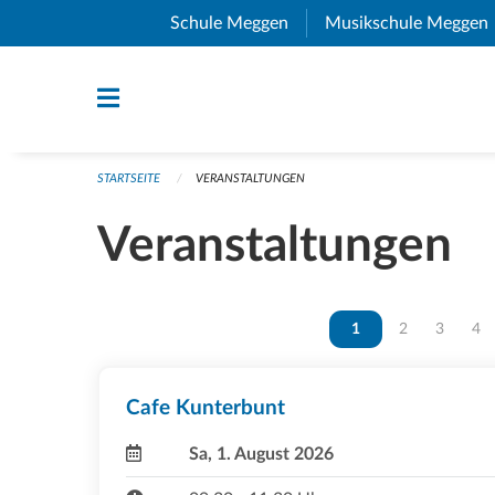
Navigation überspringen
Schule Meggen
(External Link)
Musikschule Meggen
STARTSEITE
VERANSTALTUNGEN
Veranstaltungen
Vous êtes sur la page
1
Vous êtes sur 
2
Vous ête
3
Vou
4
Cafe Kunterbunt
Sa, 1. August 2026