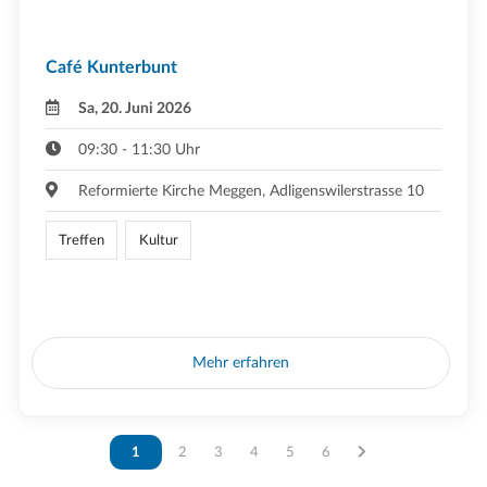
Café Kunterbunt
Sa, 20. Juni 2026
09:30 - 11:30 Uhr
Reformierte Kirche Meggen, Adligenswilerstrasse 10
Treffen
Kultur
Mehr erfahren
Vous êtes sur la page
1
Vous êtes sur la page
2
Vous êtes sur la page
3
Vous êtes sur la page
4
Vous êtes sur la page
5
Vous êtes sur la page
6