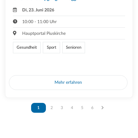
Di, 23. Juni 2026
10:00 - 11:00 Uhr
Hauptportal Piuskirche
Gesundheit
Sport
Senioren
Mehr erfahren
Vous êtes sur la page
1
Vous êtes sur la page
2
Vous êtes sur la page
3
Vous êtes sur la page
4
Vous êtes sur la page
5
Vous êtes sur la page
6