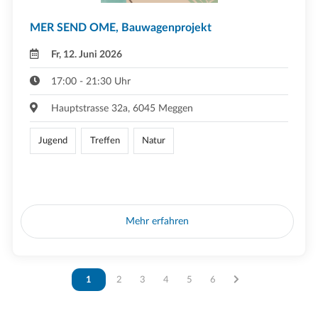
MER SEND OME, Bauwagenprojekt
Fr, 12. Juni 2026
17:00 - 21:30 Uhr
Hauptstrasse 32a, 6045 Meggen
Jugend
Treffen
Natur
Mehr erfahren
Vous êtes sur la page
1
Vous êtes sur la page
2
Vous êtes sur la page
3
Vous êtes sur la page
4
Vous êtes sur la page
5
Vous êtes sur la page
6