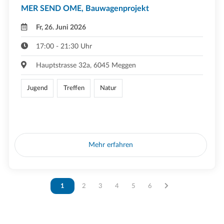
MER SEND OME, Bauwagenprojekt
Fr, 26. Juni 2026
17:00 - 21:30 Uhr
Hauptstrasse 32a, 6045 Meggen
Jugend
Treffen
Natur
Mehr erfahren
Vous êtes sur la page
1
Vous êtes sur la page
2
Vous êtes sur la page
3
Vous êtes sur la page
4
Vous êtes sur la page
5
Vous êtes sur la page
6