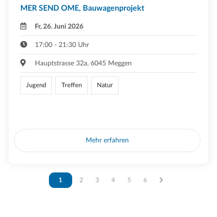
MER SEND OME, Bauwagenprojekt
Fr, 26. Juni 2026
17:00 - 21:30 Uhr
Hauptstrasse 32a, 6045 Meggen
Jugend
Treffen
Natur
Mehr erfahren
Vous êtes sur la page
1
Vous êtes sur la page
2
Vous êtes sur la page
3
Vous êtes sur la page
4
Vous êtes sur la page
5
Vous êtes sur la page
6