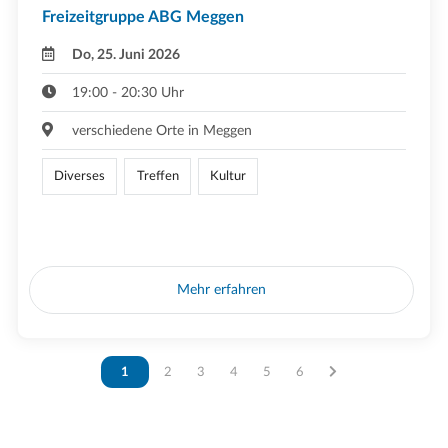
Freizeitgruppe ABG Meggen
Do, 25. Juni 2026
19:00 - 20:30 Uhr
verschiedene Orte in Meggen
Diverses
Treffen
Kultur
Mehr erfahren
Vous êtes sur la page
1
Vous êtes sur la page
2
Vous êtes sur la page
3
Vous êtes sur la page
4
Vous êtes sur la page
5
Vous êtes sur la page
6