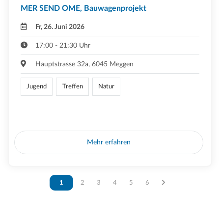
MER SEND OME, Bauwagenprojekt
Fr, 26. Juni 2026
17:00 - 21:30 Uhr
Hauptstrasse 32a, 6045 Meggen
Jugend
Treffen
Natur
Mehr erfahren
Vous êtes sur la page
1
Vous êtes sur la page
2
Vous êtes sur la page
3
Vous êtes sur la page
4
Vous êtes sur la page
5
Vous êtes sur la page
6