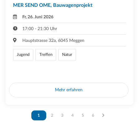
MER SEND OME, Bauwagenprojekt
Fr, 26. Juni 2026
17:00 - 21:30 Uhr
Hauptstrasse 32a, 6045 Meggen
Jugend
Treffen
Natur
Mehr erfahren
Vous êtes sur la page
1
Vous êtes sur la page
2
Vous êtes sur la page
3
Vous êtes sur la page
4
Vous êtes sur la page
5
Vous êtes sur la page
6