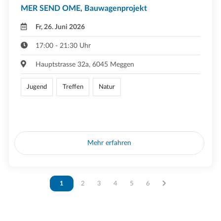
MER SEND OME, Bauwagenprojekt
Fr, 26. Juni 2026
17:00 - 21:30 Uhr
Hauptstrasse 32a, 6045 Meggen
Jugend
Treffen
Natur
Mehr erfahren
Vous êtes sur la page
1
Vous êtes sur la page
2
Vous êtes sur la page
3
Vous êtes sur la page
4
Vous êtes sur la page
5
Vous êtes sur la page
6