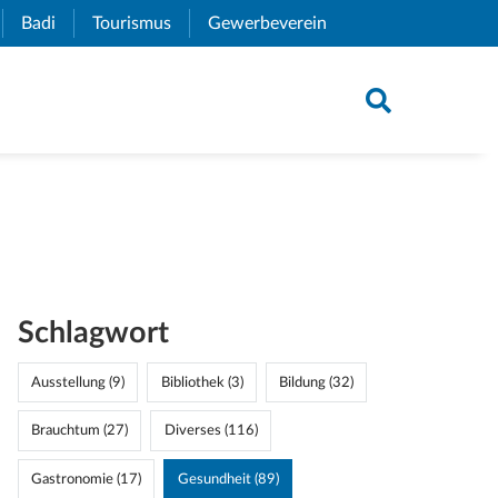
xternal Link)
Badi
(External Link)
Tourismus
(External Link)
Gewerbeverein
(External Link)
Schlagwort
Ausstellung (9)
Bibliothek (3)
Bildung (32)
Brauchtum (27)
Diverses (116)
Gastronomie (17)
Gesundheit (89)