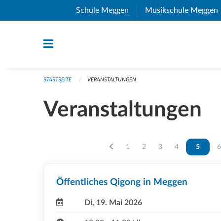
Navigation überspringen
Schule Meggen
(External Link)
Musikschule Meggen
STARTSEITE
VERANSTALTUNGEN
Veranstaltungen
Vous êtes sur la page
1
Vous êtes sur la page
2
Vous êtes sur la pag
3
Vous êtes sur l
4
Vous ête
5
V
6
Öffentliches Qigong in Meggen
Di, 19. Mai 2026