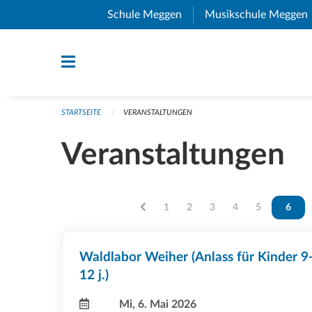
Navigation überspringen
Schule Meggen
(External Link)
Musikschule Meggen
STARTSEITE
VERANSTALTUNGEN
Veranstaltungen
Vous êtes sur la page
1
Vous êtes sur la page
2
Vous êtes sur la page
3
Vous êtes sur la p
4
Vous êtes sur
5
Vous ê
6
Waldlabor Weiher (Anlass für Kinder 9
12 j.)
Mi, 6. Mai 2026