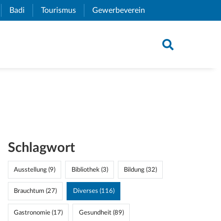
xternal Link)
Badi
(External Link)
Tourismus
(External Link)
Gewerbeverein
(External Link)
Schlagwort
Ausstellung (9)
Bibliothek (3)
Bildung (32)
Brauchtum (27)
Diverses (116)
Gastronomie (17)
Gesundheit (89)