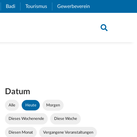
xternal Link)
Badi
(External Link)
Tourismus
(External Link)
Gewerbeverein
(External Link)
Datum
Alle
Heute
Morgen
Dieses Wochenende
Diese Woche
Diesen Monat
Vergangene Veranstaltungen