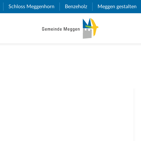
(External Link)
Schloss Meggenhorn
(External Link)
Benzeholz
(External Link)
Meggen gestalten
(E