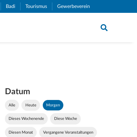
xternal Link)
Badi
(External Link)
Tourismus
(External Link)
Gewerbeverein
(External Link)
Datum
Alle
Heute
Morgen
Dieses Wochenende
Diese Woche
Diesen Monat
Vergangene Veranstaltungen