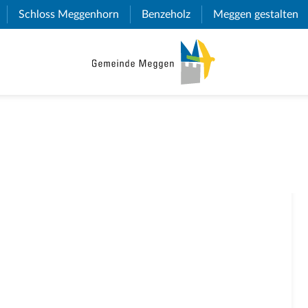
(External Link)
Schloss Meggenhorn
(External Link)
Benzeholz
(External Link)
Meggen gestalten
(E