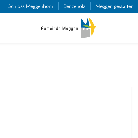
(External Link)
Schloss Meggenhorn
(External Link)
Benzeholz
(External Link)
Meggen gestalten
(E