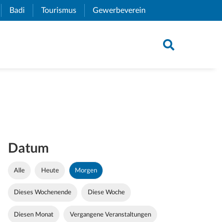
xternal Link)
Badi
(External Link)
Tourismus
(External Link)
Gewerbeverein
(External Link)
Datum
Alle
Heute
Morgen
Dieses Wochenende
Diese Woche
Diesen Monat
Vergangene Veranstaltungen