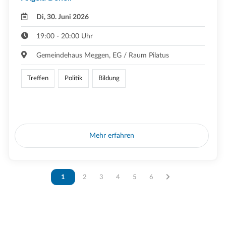
Di, 30. Juni 2026
19:00 - 20:00 Uhr
Gemeindehaus Meggen, EG / Raum Pilatus
Treffen
Politik
Bildung
Mehr erfahren
Vous êtes sur la page
1
Vous êtes sur la page
2
Vous êtes sur la page
3
Vous êtes sur la page
4
Vous êtes sur la page
5
Vous êtes sur la page
6