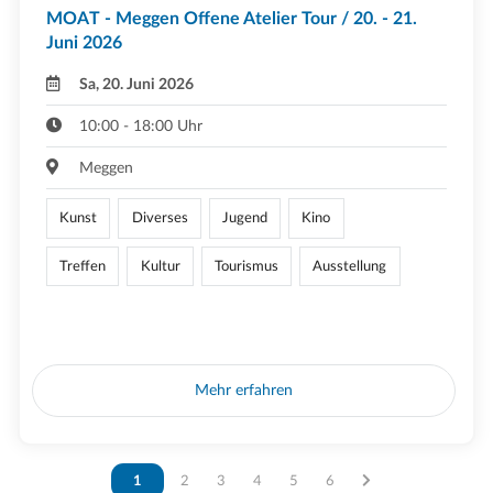
MOAT - Meggen Offene Atelier Tour / 20. - 21.
Juni 2026
Sa, 20. Juni 2026
10:00 - 18:00 Uhr
Meggen
Kunst
Diverses
Jugend
Kino
Treffen
Kultur
Tourismus
Ausstellung
Mehr erfahren
Vous êtes sur la page
1
Vous êtes sur la page
2
Vous êtes sur la page
3
Vous êtes sur la page
4
Vous êtes sur la page
5
Vous êtes sur la page
6