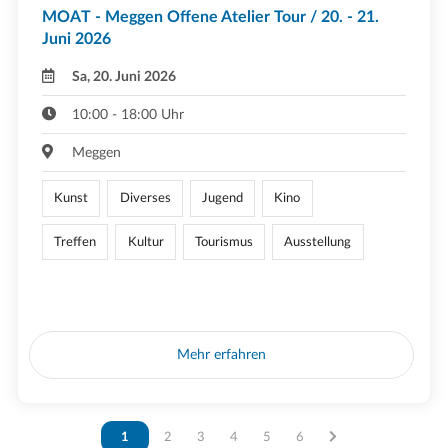
MOAT - Meggen Offene Atelier Tour / 20. - 21.
Juni 2026
Sa, 20. Juni 2026
10:00 - 18:00 Uhr
Meggen
Kunst
Diverses
Jugend
Kino
Treffen
Kultur
Tourismus
Ausstellung
Mehr erfahren
Vous êtes sur la page
1
Vous êtes sur la page
2
Vous êtes sur la page
3
Vous êtes sur la page
4
Vous êtes sur la page
5
Vous êtes sur la page
6