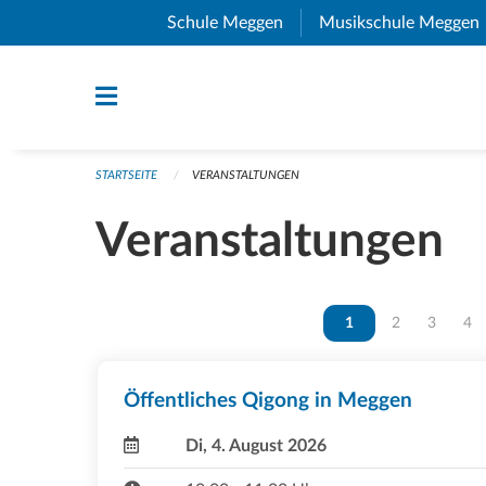
Navigation überspringen
Schule Meggen
(External Link)
Musikschule Meggen
STARTSEITE
VERANSTALTUNGEN
Veranstaltungen
Vous êtes sur la page
1
Vous êtes sur 
2
Vous ête
3
Vou
4
Öffentliches Qigong in Meggen
Di, 4. August 2026