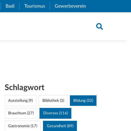
xternal Link)
Badi
(External Link)
Tourismus
(External Link)
Gewerbeverein
(External Link)
Schlagwort
Ausstellung (9)
Bibliothek (3)
Bildung (32)
Brauchtum (27)
Diverses (116)
Gastronomie (17)
Gesundheit (89)