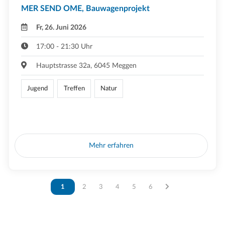
MER SEND OME, Bauwagenprojekt
Fr, 26. Juni 2026
17:00 - 21:30 Uhr
Hauptstrasse 32a, 6045 Meggen
Jugend
Treffen
Natur
Mehr erfahren
Vous êtes sur la page
1
Vous êtes sur la page
2
Vous êtes sur la page
3
Vous êtes sur la page
4
Vous êtes sur la page
5
Vous êtes sur la page
6