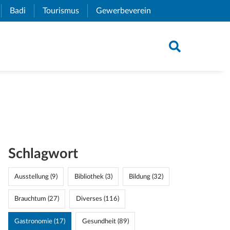
xternal Link)
Badi
(External Link)
Tourismus
(External Link)
Gewerbeverein
(External Link)
Schlagwort
Ausstellung (9)
Bibliothek (3)
Bildung (32)
Brauchtum (27)
Diverses (116)
Gastronomie (17)
Gesundheit (89)