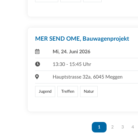
MER SEND OME, Bauwagenprojekt
Mi, 24. Juni 2026
13:30 - 15:45 Uhr
Hauptstrasse 32a, 6045 Meggen
Jugend
Treffen
Natur
Vous êtes sur la page
1
Vous êtes sur 
2
Vous ête
3
Vou
4