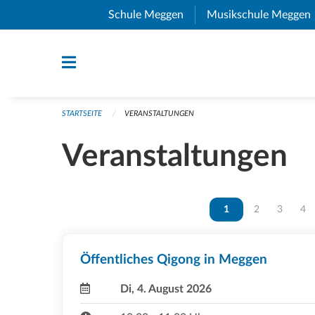
Navigation überspringen
Schule Meggen
(External Link)
Musikschule Meggen
STARTSEITE
VERANSTALTUNGEN
Veranstaltungen
Vous êtes sur la page
1
Vous êtes sur 
2
Vous ête
3
Vou
4
Öffentliches Qigong in Meggen
Di, 4. August 2026