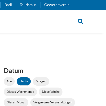
xternal Link)
Badi
(External Link)
Tourismus
(External Link)
Gewerbeverein
(External Link)
Datum
Alle
Heute
Morgen
Dieses Wochenende
Diese Woche
Diesen Monat
Vergangene Veranstaltungen