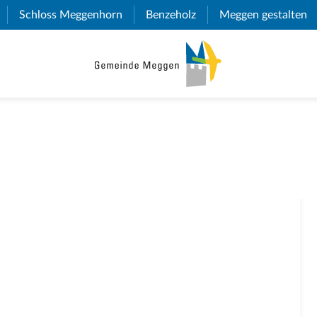
(External Link)
Schloss Meggenhorn
(External Link)
Benzeholz
(External Link)
Meggen gestalten
(E