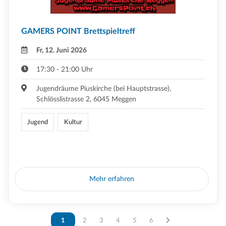
GAMERS POINT Brettspieltreff
Fr, 12. Juni 2026
17:30 - 21:00 Uhr
Jugendräume Piuskirche (bei Hauptstrasse),
Schlösslistrasse 2, 6045 Meggen
Jugend
Kultur
Mehr erfahren
Vous êtes sur la page
1
Vous êtes sur la page
2
Vous êtes sur la page
3
Vous êtes sur la page
4
Vous êtes sur la page
5
Vous êtes sur la page
6