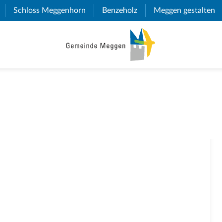
(External Link)
Schloss Meggenhorn
(External Link)
Benzeholz
(External Link)
Meggen gestalten
(E