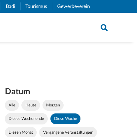
xternal Link)
Badi
(External Link)
Tourismus
(External Link)
Gewerbeverein
(External Link)
Datum
Alle
Heute
Morgen
Dieses Wochenende
Diese Woche
Diesen Monat
Vergangene Veranstaltungen