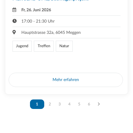
Fr, 26. Juni 2026
17:00 - 21:30 Uhr
Hauptstrasse 32a, 6045 Meggen
Jugend
Treffen
Natur
Mehr erfahren
Vous êtes sur la page
1
Vous êtes sur la page
2
Vous êtes sur la page
3
Vous êtes sur la page
4
Vous êtes sur la page
5
Vous êtes sur la page
6