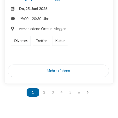
Do, 25. Juni 2026
19:00 - 20:30 Uhr
verschiedene Orte in Meggen
Diverses
Treffen
Kultur
Mehr erfahren
Vous êtes sur la page
1
Vous êtes sur la page
2
Vous êtes sur la page
3
Vous êtes sur la page
4
Vous êtes sur la page
5
Vous êtes sur la page
6