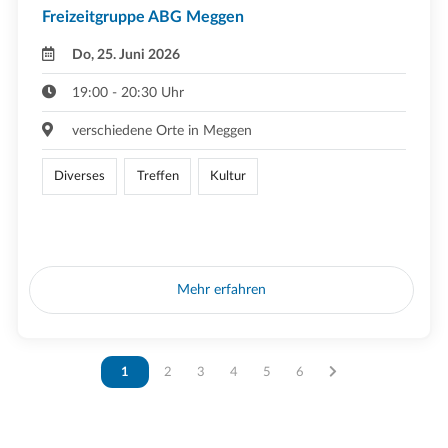
Freizeitgruppe ABG Meggen
Do, 25. Juni 2026
19:00 - 20:30 Uhr
verschiedene Orte in Meggen
Diverses
Treffen
Kultur
Mehr erfahren
Vous êtes sur la page
1
Vous êtes sur la page
2
Vous êtes sur la page
3
Vous êtes sur la page
4
Vous êtes sur la page
5
Vous êtes sur la page
6