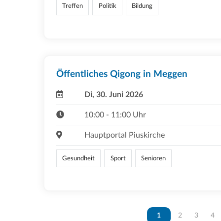
Treffen
Politik
Bildung
Öffentliches Qigong in Meggen
Di, 30. Juni 2026
10:00 - 11:00 Uhr
Hauptportal Piuskirche
Gesundheit
Sport
Senioren
Vous êtes sur la page
1
Vous êtes sur 
2
Vous ête
3
Vou
4