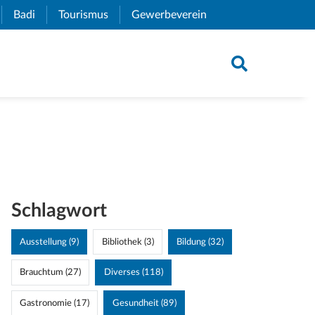
xternal Link)
Badi
(External Link)
Tourismus
(External Link)
Gewerbeverein
(External Link)
Schlagwort
Ausstellung (9)
Bibliothek (3)
Bildung (32)
Brauchtum (27)
Diverses (118)
Gastronomie (17)
Gesundheit (89)