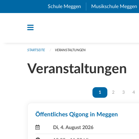
Navigation überspringen
Schule Meggen
(External Link)
Musikschule Meggen
STARTSEITE
VERANSTALTUNGEN
Veranstaltungen
Vous êtes sur la page
1
Vous êtes sur 
2
Vous ête
3
Vou
4
Öffentliches Qigong in Meggen
Di, 4. August 2026