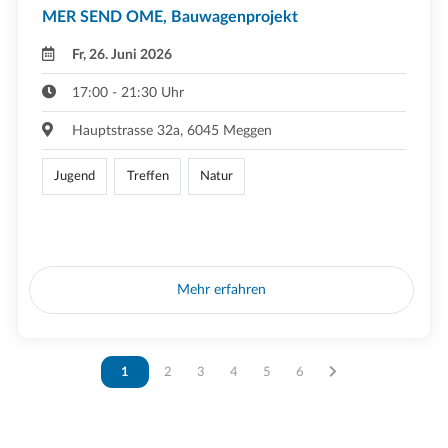
MER SEND OME, Bauwagenprojekt
Fr, 26. Juni 2026
17:00 - 21:30 Uhr
Hauptstrasse 32a, 6045 Meggen
Jugend
Treffen
Natur
Mehr erfahren
Vous êtes sur la page
1
Vous êtes sur la page
2
Vous êtes sur la page
3
Vous êtes sur la page
4
Vous êtes sur la page
5
Vous êtes sur la page
6