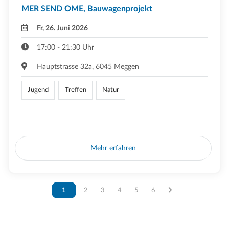
MER SEND OME, Bauwagenprojekt
Fr, 26. Juni 2026
17:00 - 21:30 Uhr
Hauptstrasse 32a, 6045 Meggen
Jugend
Treffen
Natur
Mehr erfahren
Vous êtes sur la page
1
Vous êtes sur la page
2
Vous êtes sur la page
3
Vous êtes sur la page
4
Vous êtes sur la page
5
Vous êtes sur la page
6