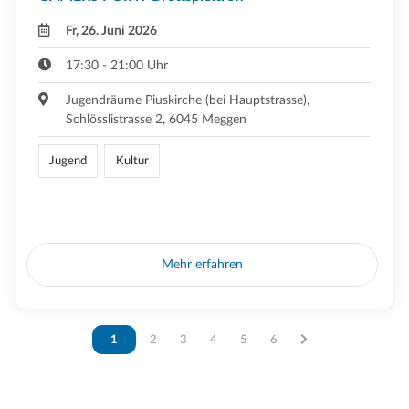
Fr, 26. Juni 2026
17:30 - 21:00 Uhr
Jugendräume Piuskirche (bei Hauptstrasse),
Schlösslistrasse 2, 6045 Meggen
Jugend
Kultur
Mehr erfahren
Vous êtes sur la page
1
Vous êtes sur la page
2
Vous êtes sur la page
3
Vous êtes sur la page
4
Vous êtes sur la page
5
Vous êtes sur la page
6