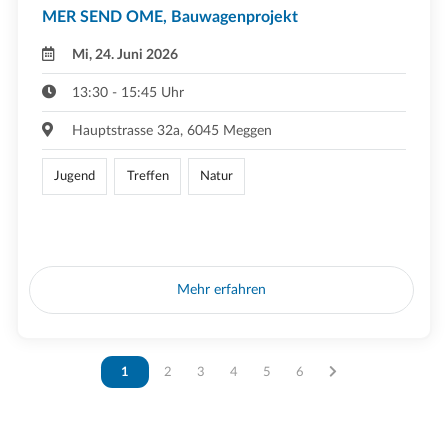
MER SEND OME, Bauwagenprojekt
Mi, 24. Juni 2026
13:30 - 15:45 Uhr
Hauptstrasse 32a, 6045 Meggen
Jugend
Treffen
Natur
Mehr erfahren
Vous êtes sur la page
1
Vous êtes sur la page
2
Vous êtes sur la page
3
Vous êtes sur la page
4
Vous êtes sur la page
5
Vous êtes sur la page
6