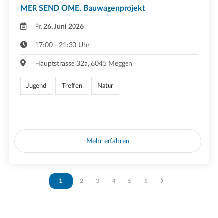
MER SEND OME, Bauwagenprojekt
Fr, 26. Juni 2026
17:00 - 21:30 Uhr
Hauptstrasse 32a, 6045 Meggen
Jugend
Treffen
Natur
Mehr erfahren
Vous êtes sur la page
1
Vous êtes sur la page
2
Vous êtes sur la page
3
Vous êtes sur la page
4
Vous êtes sur la page
5
Vous êtes sur la page
6