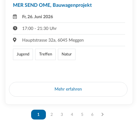
MER SEND OME, Bauwagenprojekt
Fr, 26. Juni 2026
17:00 - 21:30 Uhr
Hauptstrasse 32a, 6045 Meggen
Jugend
Treffen
Natur
Mehr erfahren
Vous êtes sur la page
1
Vous êtes sur la page
2
Vous êtes sur la page
3
Vous êtes sur la page
4
Vous êtes sur la page
5
Vous êtes sur la page
6