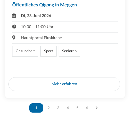
Öffentliches Qigong in Meggen
Di, 23. Juni 2026
10:00 - 11:00 Uhr
Hauptportal Piuskirche
Gesundheit
Sport
Senioren
Mehr erfahren
Vous êtes sur la page
1
Vous êtes sur la page
2
Vous êtes sur la page
3
Vous êtes sur la page
4
Vous êtes sur la page
5
Vous êtes sur la page
6