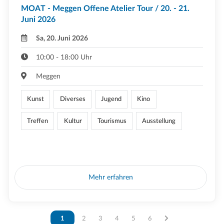
MOAT - Meggen Offene Atelier Tour / 20. - 21.
Juni 2026
Sa, 20. Juni 2026
10:00 - 18:00 Uhr
Meggen
Kunst
Diverses
Jugend
Kino
Treffen
Kultur
Tourismus
Ausstellung
Mehr erfahren
Vous êtes sur la page
1
Vous êtes sur la page
2
Vous êtes sur la page
3
Vous êtes sur la page
4
Vous êtes sur la page
5
Vous êtes sur la page
6