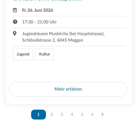
Fr, 26. Juni 2026
17:30 - 21:00 Uhr
Jugendräume Piuskirche (bei Hauptstrasse),
Schlösslistrasse 2, 6045 Meggen
Jugend
Kultur
Mehr erfahren
Vous êtes sur la page
1
Vous êtes sur la page
2
Vous êtes sur la page
3
Vous êtes sur la page
4
Vous êtes sur la page
5
Vous êtes sur la page
6