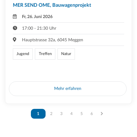
MER SEND OME, Bauwagenprojekt
Fr, 26. Juni 2026
17:00 - 21:30 Uhr
Hauptstrasse 32a, 6045 Meggen
Jugend
Treffen
Natur
Mehr erfahren
Vous êtes sur la page
1
Vous êtes sur la page
2
Vous êtes sur la page
3
Vous êtes sur la page
4
Vous êtes sur la page
5
Vous êtes sur la page
6