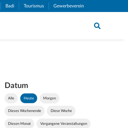
xternal Link)
Badi
(External Link)
Tourismus
(External Link)
Gewerbeverein
(External Link)
Datum
Alle
Heute
Morgen
Dieses Wochenende
Diese Woche
Diesen Monat
Vergangene Veranstaltungen