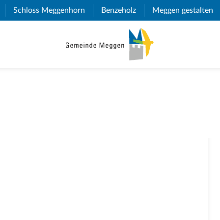
(External Link)
Schloss Meggenhorn
(External Link)
Benzeholz
(External Link)
Meggen gestalten
(E